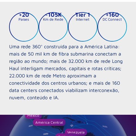
+
20
~
105
K
Tier 
1
+
160
Países
Km de Rede
Internet
DC Connect
Uma rede 360° construída para a América Latina:
mais de 50 mil km de fibra submarina conectam a
região ao mundo; mais de 32.000 km de rede Long
Haul interligam mercados, capitais e rotas críticas;
22.000 km de rede Metro aproximam a
conectividade dos centros urbanos; e mais de 160
data centers conectados viabilizam interconexão,
nuvem, conteúdo e IA.