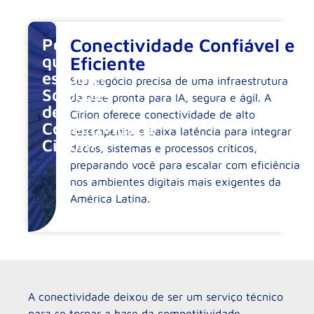
Por
Conectividade Confiável e
que
Eficiente
escolher
Seu negócio precisa de uma infraestrutura
Soluções
de rede pronta para IA, segura e ágil. A
de
Cirion oferece conectividade de alto
Conectividade
desempenho e baixa latência para integrar
Cirion?
dados, sistemas e processos críticos,
preparando você para escalar com eficiência
nos ambientes digitais mais exigentes da
América Latina.
A conectividade deixou de ser um serviço técnico
para se tornar a base da competitividade