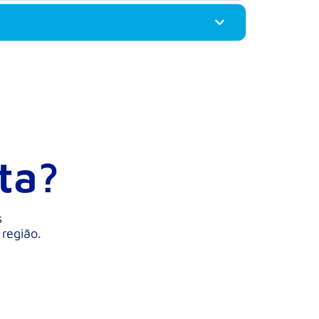
ta?
s
 região.