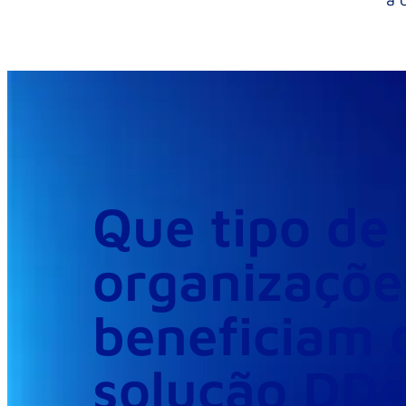
Que tipo de
organizaçõe
beneficiam 
solução DD