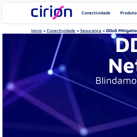
Conectividade
Produto
Inicio
»
Conectividade
»
Segurança
»
DDoS Mitigati
DD
Ne
Blindamo