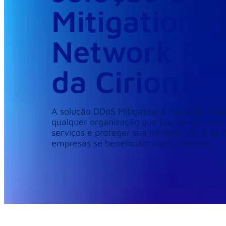
Mitigation &
Network Pro
da Cirion?
A solução DDoS Mitigation & Network Protec
qualquer organização que precise garantir 
serviços e proteger sua infraestrutura de T
empresas se beneficiam especialmente: