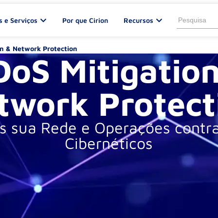
Search
s e Serviços
Por que Cirion
Recursos
for:
on & Network Protection
oS Mitigatio
twork Protect
s sua Rede e Operações contr
Cibernéticos