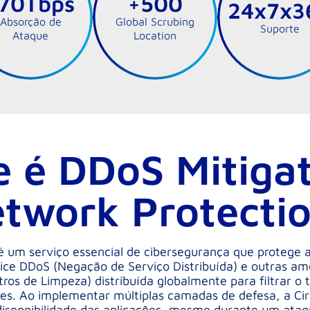
70Tbps
+500
24x7x3
Absorção de
Global Scrubing
Suporte
Ataque
Location
e é DDoS Mitigat
twork Protecti
é um serviço essencial de cibersegurança que protege a
ice DDoS (Negação de Serviço Distribuída) e outras ame
os de Limpeza) distribuída globalmente para filtrar o t
res. Ao implementar múltiplas camadas de defesa, a Cir
disponibilidade das aplicações, mesmo durante um ataq