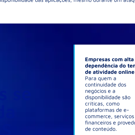
Empresas com alta
dependência do t
de atividade online
Para quem a
continuidade dos
s se
negócios e a
disponibilidade são
críticas, como
da
plataformas de e-
commerce, serviços
oS
financeiros e proved
de conteúdo.