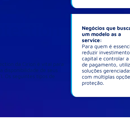
tection
Negócios que bus
um modelo as a
service:
Para quem é essenci
reduzir investimento
capital e controlar a
tion da Cirion é vital para
de pagamento, utili
a disponibilidade de seus
soluções gerenciada
I. Os seguintes tipos de
com múltiplas opçõe
proteção.