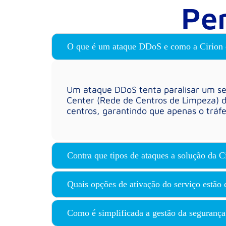
Pe
O que é um ataque DDoS e como a Cirion 
Um ataque DDoS tenta paralisar um ser
Center (Rede de Centros de Limpeza) d
centros, garantindo que apenas o tráfe
Contra que tipos de ataques a solução da C
Quais opções de ativação do serviço estão 
Como é simplificada a gestão da segurança