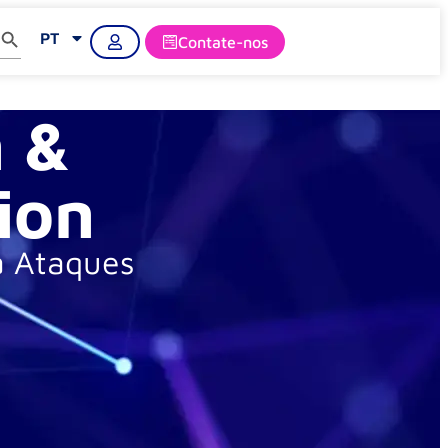
Search Button
PT
Contate-nos
n &
ion
a Ataques