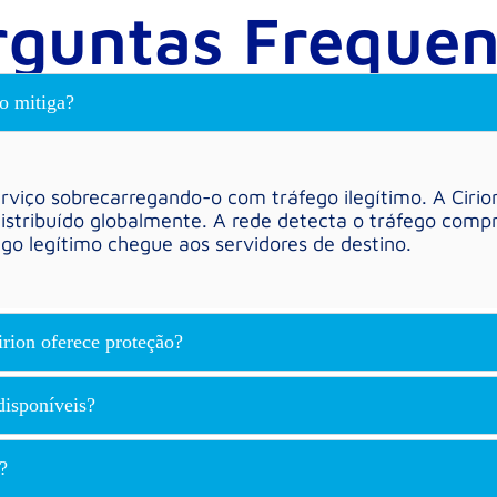
rguntas Frequen
o mitiga?
viço sobrecarregando-o com tráfego ilegítimo. A Cirio
istribuído globalmente. A rede detecta o tráfego compr
go legítimo chegue aos servidores de destino.
irion oferece proteção?
disponíveis?
?