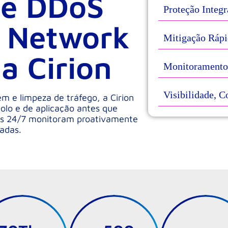
de DDoS
Proteção Integ
& Network
Mitigação Rápi
a Cirion
Monitoramento 
Visibilidade, C
m e limpeza de tráfego, a Cirion
colo e de aplicação antes que
tas 24/7 monitoram proativamente
adas.