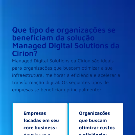
Que tipo de organizações se
beneficiam da solução
Managed Digital Solutions da
Cirion?
Managed Digital Solutions da Cirion são ideais
para organizações que buscam otimizar a sua
infraestrutura, melhorar a eficiência e acelerar a
transformação digital. Os seguintes tipos de
empresas se beneficiam principalmente:
Empresas
Organizações
focadas em seu
que buscam
core business:
otimizar custos
Aquelas que
e eficiência: