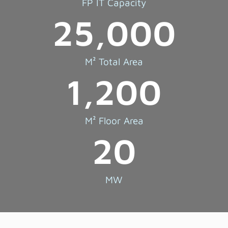
FP IT Capacity
25,000
M² Total Area
1,200
M² Floor Area
20
MW