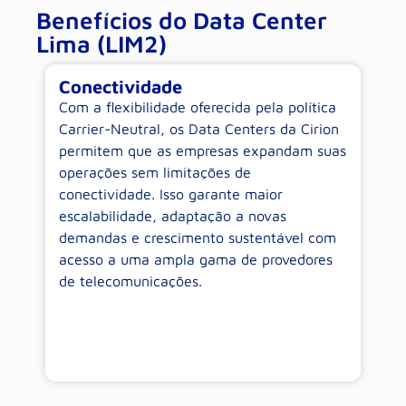
Benefícios do Data Center
Lima (LIM2)
Segurança
E
a
Os clientes da Cirion contam com a
O
n
robustez de um Data Center projetado para
p
as
máxima segurança. Com uma
in
infraestrutura de ponta, controle de acesso
su
rigoroso, monitoramento 24/7 e
en
conformidade com os mais altos padrões
a
m
internacionais, garantimos proteção contra
f
ameaças físicas e digitais. Isso assegura a
re
continuidade dos negócios com alta
disponibilidade e resiliência.