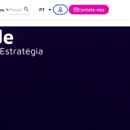
Search Button
Search
PT
Contate-nos
os
for:
de
Estratégia