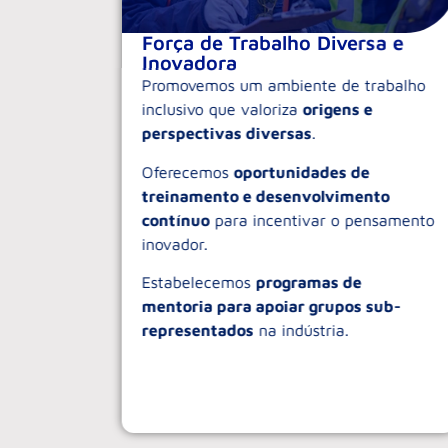
tal
Força de Trabalho Diversa e
Inovadora
táveis
Promovemos um ambiente de trabalho
rbono.
inclusivo que valoriza
origens e
perspectivas diversas
.
lagem
Oferecemos
oportunidades de
 as
treinamento e desenvolvimento
contínuo
para incentivar o pensamento
inovador.
Estabelecemos
programas de
mentoria para apoiar grupos sub-
representados
na indústria.