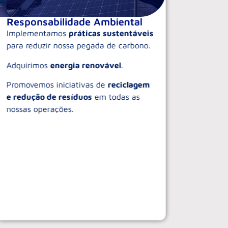
Responsabilidade Ambiental
Força
Inov
Implementamos
práticas sustentáveis
Promov
para reduzir nossa pegada de carbono.
inclusi
Adquirimos
energia renovável
.
perspe
Promovemos iniciativas de
reciclagem
Ofere
e redução de resíduos
em todas as
treina
nossas operações.
contín
inovado
Estab
mentor
repres