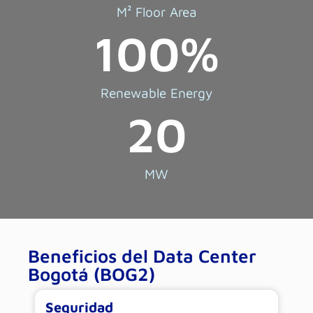
M² Floor Area
100
%
Renewable Energy
20
MW
Beneficios del Data Center
Bogotá (BOG2)
Seguridad
E