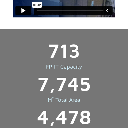
713
FP IT Capacity
7,745
M² Total Area
4,478