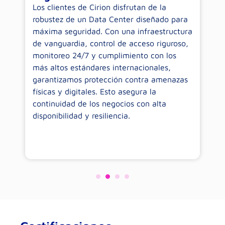
a
Los clientes de Cirion disfrutan de la
Lo
 al
robustez de un Data Center diseñado para
só
máxima seguridad. Con una infraestructura
o
de vanguardia, control de acceso riguroso,
pr
monitoreo 24/7 y cumplimiento con los
o
es
más altos estándares internacionales,
cr
garantizamos protección contra amenazas
so
físicas y digitales. Esto asegura la
q
continuidad de los negocios con alta
y 
disponibilidad y resiliencia.
a