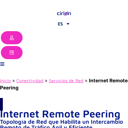
ES
»
»
»
Internet Remote
Inicio
Conectividad
Servicios de Red
Peering
Internet Remote Peering
Topología de Red que Habilita un Intercambio
Remoto de Tráfico Ágil y Eficiente